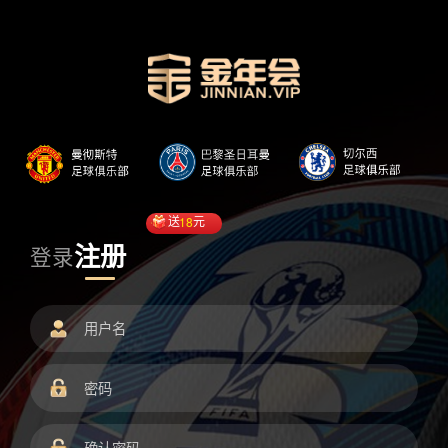
送
18
元
注册
登录